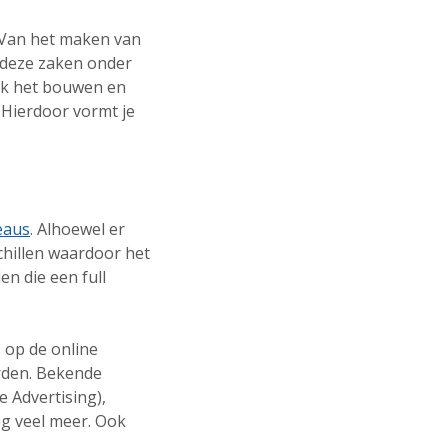
. Van het maken van
l deze zaken onder
Ook het bouwen en
. Hierdoor vormt je
eaus
. Alhoewel er
schillen waardoor het
n die een full
s op de online
rden. Bekende
 Advertising),
g veel meer. Ook