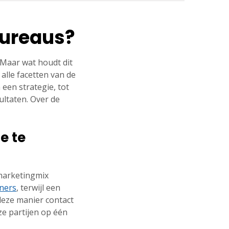
bureaus?
. Maar wat houdt dit
 alle facetten van de
een strategie, tot
ultaten. Over de
e te
 marketingmix
ners
, terwijl een
 deze manier contact
e partijen op één