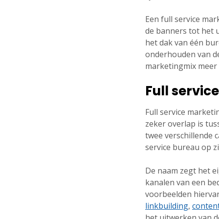
Een full service ma
de banners tot het 
het dak van één bur
onderhouden van 
marketingmix meer 
Full servic
Full service marke
zeker overlap is tus
twee verschillende 
service bureau op z
De naam zegt het eig
kanalen van een be
voorbeelden hiervan
linkbuilding
,
conten
het uitwerken van de