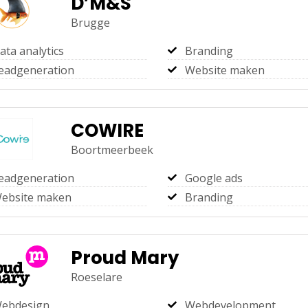
D’M&S
Brugge
ata analytics
Branding
eadgeneration
Website maken
COWIRE
Boortmeerbeek
eadgeneration
Google ads
ebsite maken
Branding
Proud Mary
Roeselare
ebdesign
Webdevelopment