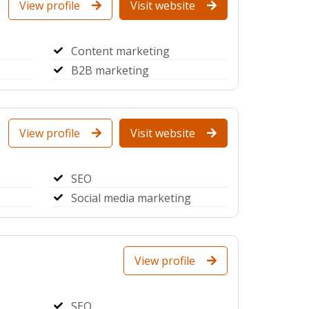
View profile
Visit website
Content marketing
B2B marketing
View profile
Visit website
SEO
Social media marketing
View profile
SEO