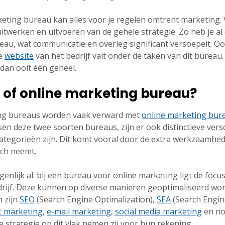
rketing bureau kan alles voor je regelen omtrent marketing
uitwerken en uitvoeren van de gehele strategie. Zo heb je a
eau, wat communicatie en overleg significant versoepelt. 
de
website
van het bedrijf valt onder de taken van dit bureau
dan ooit één geheel.
e of online marketing bureau?
ting bureaus worden vaak verward met
online marketing bur
sen deze twee soorten bureaus, zijn er ook distinctieve ver
categorieën zijn. Dit komt vooral door de extra werkzaamhede
ich neemt.
enlijk al: bij een bureau voor online marketing ligt de focu
drijf. Deze kunnen op diverse manieren geoptimaliseerd wo
 zijn
SEO
(Search Engine Optimalization),
SEA
(Search Engine
t marketing
,
e-mail marketing
,
social media marketing
en no
 strategie op dit vlak nemen zij voor hun rekening.