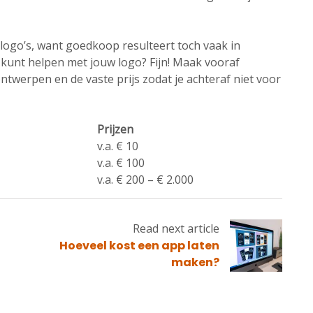
e logo’s, want goedkoop resulteert toch vaak in
kunt helpen met jouw logo? Fijn! Maak vooraf
ntwerpen en de vaste prijs zodat je achteraf niet voor
Prijzen
v.a. € 10
v.a. € 100
v.a. € 200 – € 2.000
Read next article
Read
Hoeveel kost een app laten
next
maken?
article